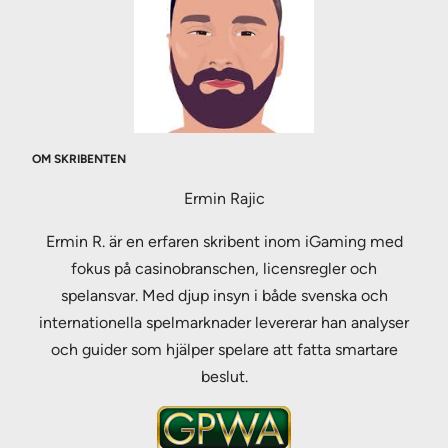
OM SKRIBENTEN
Ermin Rajic
Ermin R. är en erfaren skribent inom iGaming med
fokus på casinobranschen, licensregler och
spelansvar. Med djup insyn i både svenska och
internationella spelmarknader levererar han analyser
och guider som hjälper spelare att fatta smartare
beslut.