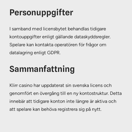
Personuppgifter
I samband med licensbytet behandlas tidigare
kontouppgifter enligt gällande dataskyddsregler.
Spelare kan kontakta operatören för frågor om
datalagring enligt GDPR.
Sammanfattning
Klirr casino har uppdaterat sin svenska licens och
genomfört en övergång till en ny kontostruktur. Detta
innebär att tidigare konton inte längre är aktiva och
att spelare kan behöva registrera sig på nytt.