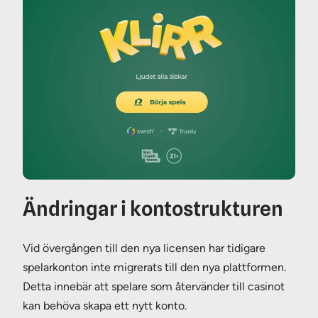
Ändringar i kontostrukturen
Vid övergången till den nya licensen har tidigare
spelarkonton inte migrerats till den nya plattformen.
Detta innebär att spelare som återvänder till casinot
kan behöva skapa ett nytt konto.