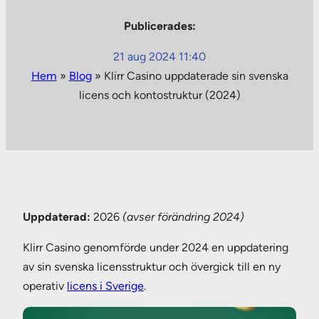
Publicerades:
21 aug 2024 11:40
Hem
»
Blog
»
Klirr Casino uppdaterade sin svenska
licens och kontostruktur (2024)
Uppdaterad:
2026
(avser förändring 2024)
Klirr Casino genomförde under 2024 en uppdatering
av sin svenska licensstruktur och övergick till en ny
operativ
licens i Sverige
.