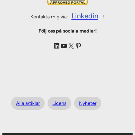
Linkedin
Kontakta mig via:
!
Följ oss på sociala medier!
LinkedIn
YouTube
X
Pinterest
Alla artiklar
Licens
Nyheter