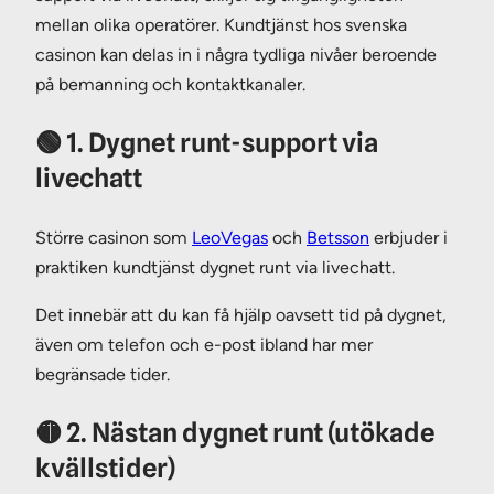
mellan olika operatörer. Kundtjänst hos svenska
casinon kan delas in i några tydliga nivåer beroende
på bemanning och kontaktkanaler.
🟢 1. Dygnet runt-support via
livechatt
Större casinon som
LeoVegas
och
Betsson
erbjuder i
praktiken kundtjänst dygnet runt via livechatt.
Det innebär att du kan få hjälp oavsett tid på dygnet,
även om telefon och e-post ibland har mer
begränsade tider.
🟡 2. Nästan dygnet runt
(utökade
kvällstider)