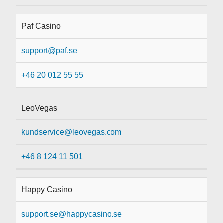
Paf Casino
support@paf.se
+46 20 012 55 55
LeoVegas
kundservice@leovegas.com
+46 8 124 11 501
Happy Casino
support.se@happycasino.se