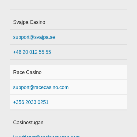
Svajpa Casino
support@svajpa.se
+46 20 012 55 55
Race Casino
support@racecasino.com
+356 2033 0251
Casinostugan