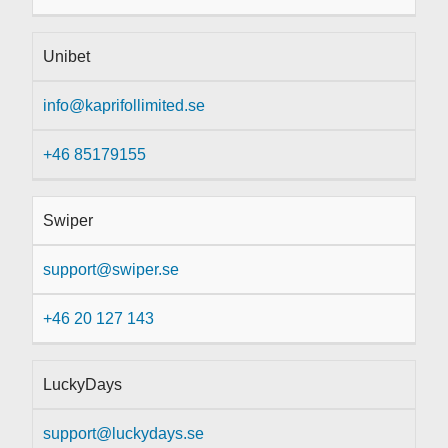
Unibet
info@kaprifollimited.se
+46 85179155
Swiper
support@swiper.se
+46 20 127 143
LuckyDays
support@luckydays.se