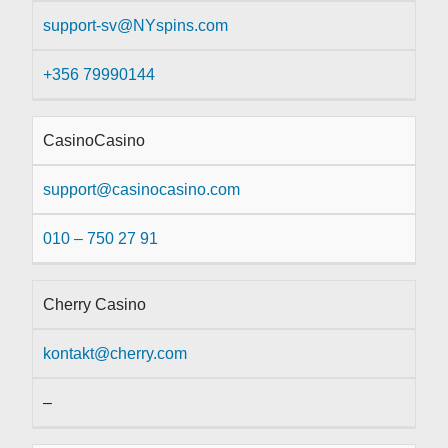
support-sv@NYspins.com
+356 79990144
CasinoCasino
support@casinocasino.com
010 – 750 27 91
Cherry Casino
kontakt@cherry.com
–