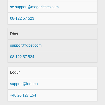
se.support@megariches.com
08-122 57 523
Dbet
support@dbet.com
08-122 57 524
Lodur
support@lodur.se
+46 20 127 154