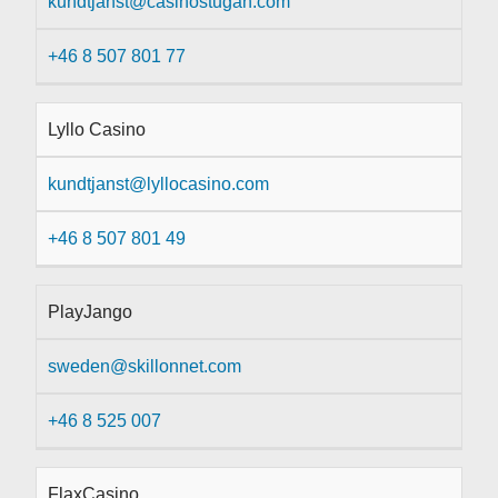
kundtjanst@casinostugan.com
+46 8 507 801 77
Lyllo Casino
kundtjanst@lyllocasino.com
+46 8 507 801 49
PlayJango
sweden@skillonnet.com
+46 8 525 007
FlaxCasino