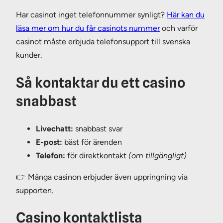
Har casinot inget telefonnummer synligt?
Här kan du
läsa mer om hur du får casinots nummer
och varför
casinot måste erbjuda telefonsupport till svenska
kunder.
Så kontaktar du ett casino
snabbast
Livechatt:
snabbast svar
E-post:
bäst för ärenden
Telefon:
för direktkontakt
(om tillgängligt)
👉 Många casinon erbjuder även uppringning via
supporten.
Casino kontaktlista