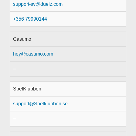
support-sv@duelz.com
+356 79990144
Casumo
hey@casumo.com
–
SpelKlubben
support@Spelklubben.se
–