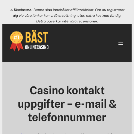
⚠️
Disclosure:
Denna sida innehåller affiliatelänkar. Om du registrerar
dig via våra länkar kan vi få ersättning, utan extra kostnad för dig.
Detta påverkar inte våra recensioner.
Casino kontakt
uppgifter – e-mail &
telefonnummer