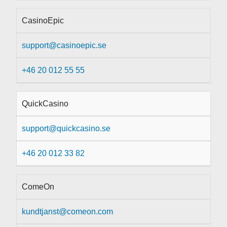
CasinoEpic
support@casinoepic.se
+46 20 012 55 55
QuickCasino
support@quickcasino.se
+46 20 012 33 82
ComeOn
kundtjanst@comeon.com