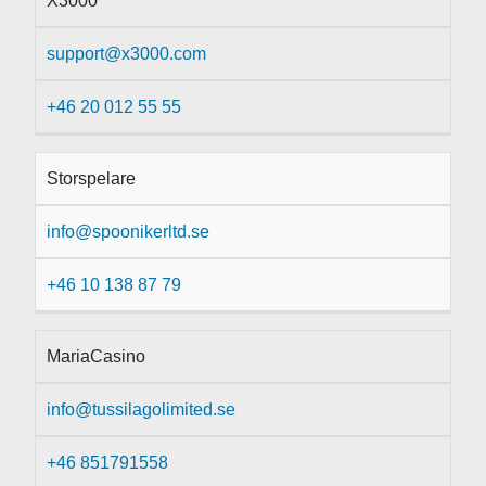
X3000
support@x3000.com
+46 20 012 55 55
Storspelare
info@spoonikerltd.se
+46 10 138 87 79
MariaCasino
info@tussilagolimited.se
+46 851791558