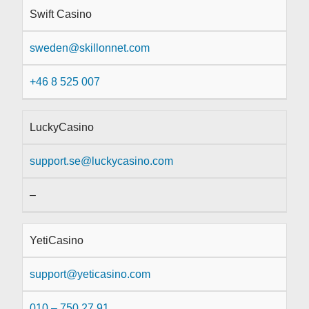
Swift Casino
sweden@skillonnet.com
+46 8 525 007
LuckyCasino
support.se@luckycasino.com
–
YetiCasino
support@yeticasino.com
010 – 750 27 91