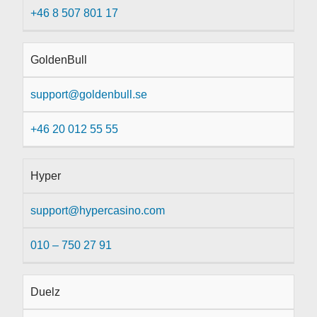
+46 8 507 801 17
GoldenBull
support@goldenbull.se
+46 20 012 55 55
Hyper
support@hypercasino.com
010 – 750 27 91
Duelz