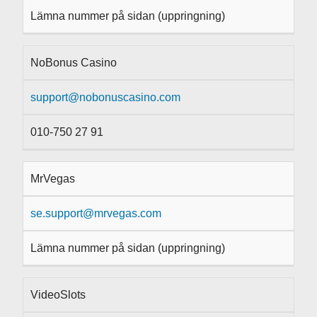
Lämna nummer på sidan (uppringning)
NoBonus Casino
support@nobonuscasino.com
010-750 27 91
MrVegas
se.support@mrvegas.com
Lämna nummer på sidan (uppringning)
VideoSlots