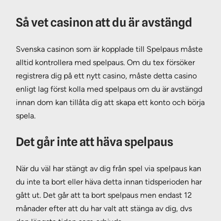
Så vet casinon att du är avstängd
Svenska casinon som är kopplade till Spelpaus måste
alltid kontrollera med spelpaus. Om du tex försöker
registrera dig på ett nytt casino, måste detta casino
enligt lag först kolla med spelpaus om du är avstängd
innan dom kan tillåta dig att skapa ett konto och börja
spela.
Det går inte att häva spelpaus
När du väl har stängt av dig från spel via spelpaus kan
du inte ta bort eller häva detta innan tidsperioden har
gått ut. Det går att ta bort spelpaus men endast 12
månader efter att du har valt att stänga av dig, dvs