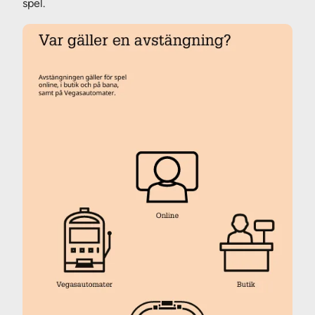
spel.