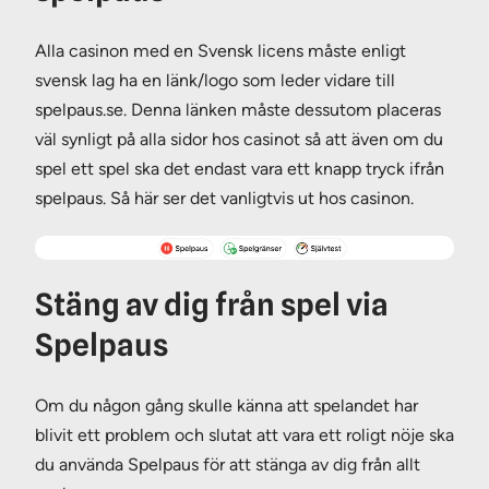
Alla casinon med en Svensk licens måste enligt
svensk lag ha en länk/logo som leder vidare till
spelpaus.se. Denna länken måste dessutom placeras
väl synligt på alla sidor hos casinot så att även om du
spel ett spel ska det endast vara ett knapp tryck ifrån
spelpaus. Så här ser det vanligtvis ut hos casinon.
Stäng av dig från spel via
Spelpaus
Om du någon gång skulle känna att spelandet har
blivit ett problem och slutat att vara ett roligt nöje ska
du använda Spelpaus för att stänga av dig från allt