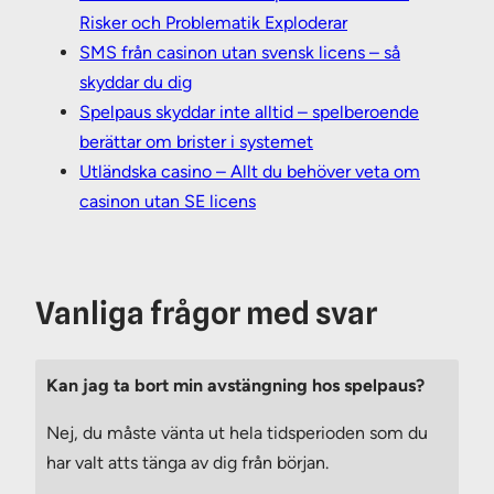
Risker och Problematik Exploderar
SMS från casinon utan svensk licens – så
skyddar du dig
Spelpaus skyddar inte alltid – spelberoende
berättar om brister i systemet
Utländska casino – Allt du behöver veta om
casinon utan SE licens
Vanliga frågor med svar
Kan jag ta bort min avstängning hos spelpaus?
Nej, du måste vänta ut hela tidsperioden som du
har valt atts tänga av dig från början.