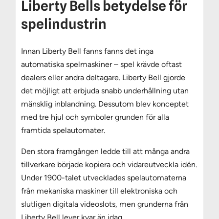
Liberty Bells betydelse för
spelindustrin
Innan Liberty Bell fanns fanns det inga
automatiska spelmaskiner – spel krävde oftast
dealers eller andra deltagare. Liberty Bell gjorde
det möjligt att erbjuda snabb underhållning utan
mänsklig inblandning. Dessutom blev konceptet
med tre hjul och symboler grunden för alla
framtida spelautomater.
Den stora framgången ledde till att många andra
tillverkare började kopiera och vidareutveckla idén.
Under 1900-talet utvecklades spelautomaterna
från mekaniska maskiner till elektroniska och
slutligen digitala videoslots, men grunderna från
Liberty Bell lever kvar än idag.