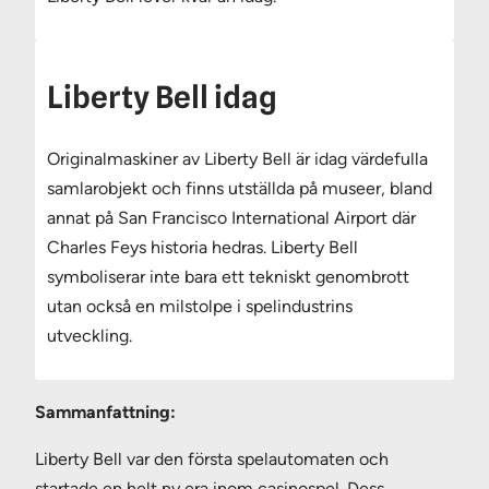
Liberty Bell idag
Originalmaskiner av Liberty Bell är idag värdefulla
samlarobjekt och finns utställda på museer, bland
annat på San Francisco International Airport där
Charles Feys historia hedras. Liberty Bell
symboliserar inte bara ett tekniskt genombrott
utan också en milstolpe i spelindustrins
utveckling.
Sammanfattning:
Liberty Bell var den första spelautomaten och
startade en helt ny era inom casinospel. Dess