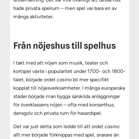
hade privata spelrum – men spel var bara en av
många aktiviteter.
Från nöjeshus till spelhus
I takt med att nöjen som musik, teater och
kortspel växte i popularitet under 1700- och 1800-
talet, började ordet
casino
bli mer specifikt
kopplat till nöjesverksamheter. I många europeiska
städer började man bygga särskilda anläggningar
för överklassens nöjen – ofta med konserthus,
dansgolv och privata rum för hasardspel.
Det var just detta som ledde till att ordet
casino
allt mer började förknippas med spel, snarare än