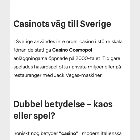
Casinots väg till Sverige
I Sverige användes inte ordet casino i större skala
förrän de statliga
Casino Cosmopol
-
anläggningarna öppnade på 2000-talet. Tidigare
spelades hasardspel ofta i privata miljöer eller på
restauranger med Jack Vegas-maskiner.
Dubbel betydelse – kaos
eller spel?
Ironiskt nog betyder
”casino”
i modern italienska