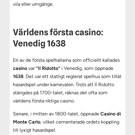
vila eller umgänge.
Världens första casino:
Venedig 1638
En av de första spelhallarna som officiellt kallades
casino
var
”Il Ridotto”
i Venedig, som öppnade
1638
. Det var ett statligt reglerat spelhus som tillät
hasardspel under karnevalen. Trots att Il Ridotto
stängdes på 1700-talet, räknas det ofta som
världens första riktiga casino.
Senare, i mitten av 1800-talet, öppnade
Casino di
Monte Carlo
, vilket cementerade ordets koppling
till lyxigt hasardspel.