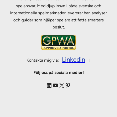
spelansvar. Med djup insyn i både svenska och
internationella spelmarknader levererar han analyser
och guider som hjälper spelare att fatta smartare
beslut.
Linkedin
Kontakta mig via:
!
Följ oss på sociala medier!
LinkedIn
YouTube
X
Pinterest