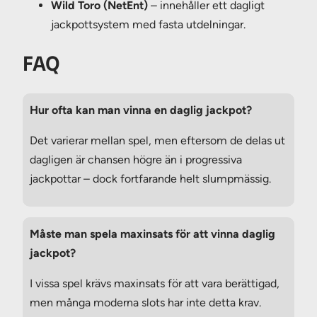
Wild Toro (NetEnt)
– innehåller ett dagligt
jackpottsystem med fasta utdelningar.
FAQ
Hur ofta kan man vinna en daglig jackpot?
Det varierar mellan spel, men eftersom de delas ut
dagligen är chansen högre än i progressiva
jackpottar – dock fortfarande helt slumpmässig.
Måste man spela maxinsats för att vinna daglig
jackpot?
I vissa spel krävs maxinsats för att vara berättigad,
men många moderna slots har inte detta krav.