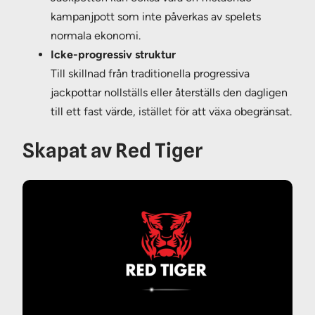
kampanjpott som inte påverkas av spelets
normala ekonomi.
Icke-progressiv struktur
Till skillnad från traditionella progressiva
jackpottar nollställs eller återställs den dagligen
till ett fast värde, istället för att växa obegränsat.
Skapat av Red Tiger