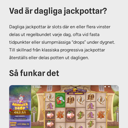
Vad är dagliga jackpottar?
Dagliga jackpottar är slots där en eller flera vinster
delas ut regelbundet varje dag, ofta vid fasta
tidpunkter eller slumpmässiga “drops” under dygnet.
Till skillnad från klassiska progressiva jackpottar
återställs eller delas potten ut dagligen.
Så funkar det