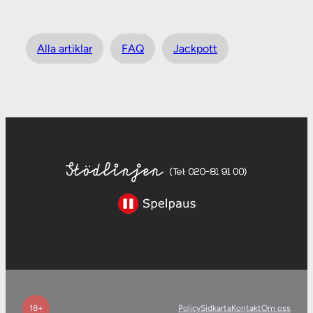
Alla artiklar
FAQ
Jackpott
18+
Policy
Sidkarta
Kontakt
Om oss