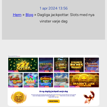
1 apr 2024 13:56
Hem
»
Blog
»
Dagliga jackpottar: Slots med nya
vinster varje dag