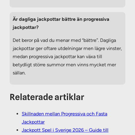
Är dagliga jackpottar bättre än progressiva
jackpottar?
Det beror på vad du menar med “bättre”. Dagliga
jackpottar ger oftare utdelningar men lägre vinster,
medan progressiva jackpottar kan växa till
betydligt större summor men vinns mycket mer
sällan.
Relaterade artiklar
Skillnaden mellan Progressiva och Fasta
Jackpottar
Jackpott Spel i Sverige 2026 – Guide till