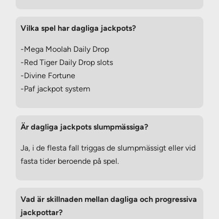
Vilka spel har dagliga jackpots?
-Mega Moolah Daily Drop
-Red Tiger Daily Drop slots
-Divine Fortune
-Paf jackpot system
Är dagliga jackpots slumpmässiga?
Ja, i de flesta fall triggas de slumpmässigt eller vid
fasta tider beroende på spel.
Vad är skillnaden mellan dagliga och progressiva
jackpottar?