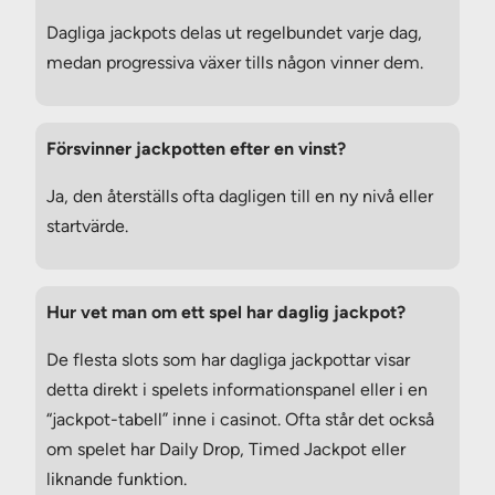
Dagliga jackpots delas ut regelbundet varje dag,
medan progressiva växer tills någon vinner dem.
Försvinner jackpotten efter en vinst?
Ja, den återställs ofta dagligen till en ny nivå eller
startvärde.
Hur vet man om ett spel har daglig jackpot?
De flesta slots som har dagliga jackpottar visar
detta direkt i spelets informationspanel eller i en
“jackpot-tabell” inne i casinot. Ofta står det också
om spelet har Daily Drop, Timed Jackpot eller
liknande funktion.