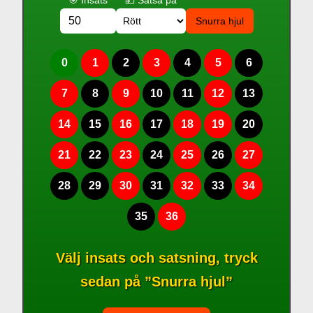
Snurra hjul
0
1
2
3
4
5
6
7
8
9
10
11
12
13
14
15
16
17
18
19
20
21
22
23
24
25
26
27
28
29
30
31
32
33
34
35
36
Välj insats och satsning, tryck
sedan på ”Snurra hjul”