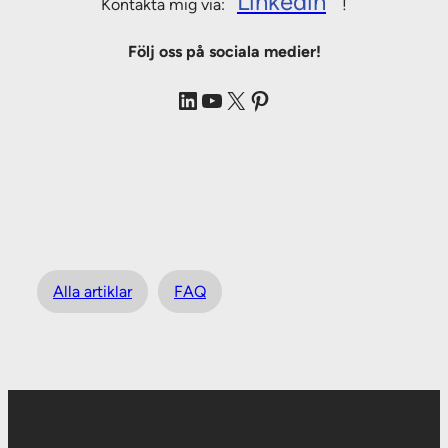
Linkedin
Kontakta mig via:
!
Följ oss på sociala medier!
LinkedIn
YouTube
X
Pinterest
Alla artiklar
FAQ