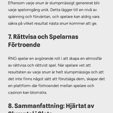
Eftersom varje snurr är slumpmässigt genererat blir
varje spelomgång unik. Detta lägger till en nivå av
spänning och förväntan, och spelare kan aldrig vara
säkra på vilket resultat nästa snurr kommer att ge.
7. Rättvisa och Spelarnas
Förtroende
RNG spelar en avgörande roll i att skapa en atmosfär
av rättvisa och rättvist spel. När spelare vet att
resultaten av varje snurr är helt slumpmässiga och att
det inte finns något sätt att förutsäga dem, skapar det
en plattform där förtroendet mellan spelare och
casinon kan blomstra.
8. Sammanfattning: Hjärtat av