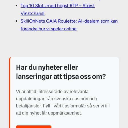
Top 10 Slots med högst RTP – Störst
Vinstchans!
SkillOnNets GAIA Roulette: AI-dealern som kan
förändra hur vi spelar online
Har du nyheter eller
lanseringar att tipsa oss om?
Vi är alltid intresserade av relevanta
uppdateringar från svenska casinon och
betaltjänster. Fyll i vårt tipsformulär så ser vi till
att din nyhet får uppmärksamhet.