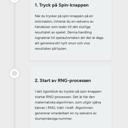
1. Tryck på Spin-knappen
När du trycker på spin-knappen på en
slotmaskin, initierar du en sekvens av
händelser som leder till det slutliga
resultatet av spelet. Denna handling
signalerar till spelautomaten att det är dags
att generera ett nytt snurr och visa
resultaten på hjulen.
2. Start av RNG-processen
I det ögonblick du trycker på spin-knappen
startar RNG-processen. Det är här den
matematiska algoritmen, som utgör själva
kärnan i RNG, trätt i kraft. Algoritmen
genererar omedelbart en ny sekvens av
slumpmässiga nummer.