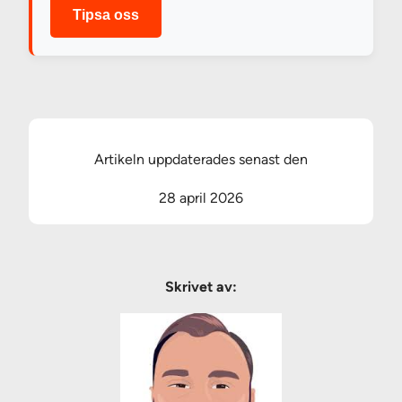
Tipsa oss
Artikeln uppdaterades senast den
28 april 2026
Skrivet av: