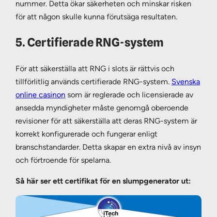
nummer. Detta ökar säkerheten och minskar risken
för att någon skulle kunna förutsäga resultaten.
5. Certifierade RNG-system
För att säkerställa att RNG i slots är rättvis och
tillförlitlig används certifierade RNG-system.
Svenska
online casinon
som är reglerade och licensierade av
ansedda myndigheter måste genomgå oberoende
revisioner för att säkerställa att deras RNG-system är
korrekt konfigurerade och fungerar enligt
branschstandarder. Detta skapar en extra nivå av insyn
och förtroende för spelarna.
Så här ser ett certifikat för en slumpgenerator ut: