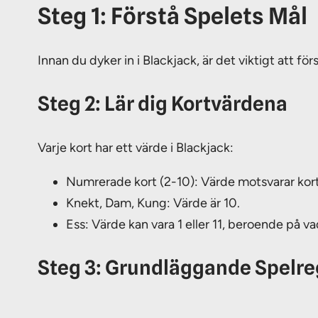
Steg 1: Förstå Spelets Mål
Innan du dyker in i Blackjack, är det viktigt att f
Steg 2: Lär dig Kortvärdena
Varje kort har ett värde i Blackjack:
Numrerade kort (2-10): Värde motsvarar ko
Knekt, Dam, Kung: Värde är 10.
Ess: Värde kan vara 1 eller 11, beroende på 
Steg 3: Grundläggande Spelre