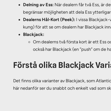
Delning av Ess:
När dealern får två Ess, är de
begränsar möjligheten att dela Ess ytterligar
Dealerns Hål-Kort (Peek):
I vissa Blackjack-v
kung) för att se om dealern har Blackjack inna
Blackjack:
Om dealerns två första kort är ett Ess oc
också har Blackjack (en ”push” om de ha
Förstå olika Blackjack Var
Det finns olika varianter av Blackjack, som Atlanti
här nedanför ser du snabbt och enkelt vad som skil