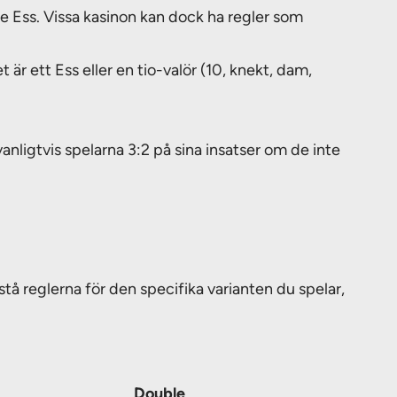
rje Ess. Vissa kasinon kan dock ha regler som
t är ett Ess eller en tio-valör (10, knekt, dam,
vanligtvis spelarna 3:2 på sina insatser om de inte
stå reglerna för den specifika varianten du spelar,
Double