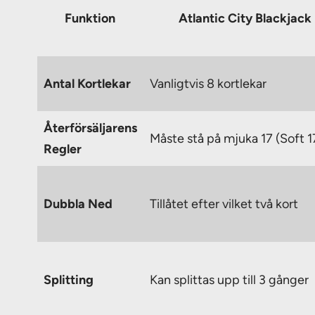
Funktion
Atlantic City Blackjack
Antal Kortlekar
Vanligtvis 8 kortlekar
Återförsäljarens
Måste stå på mjuka 17 (Soft 1
Regler
Dubbla Ned
Tillåtet efter vilket två kort
Splitting
Kan splittas upp till 3 gånger