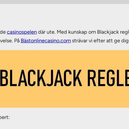
nde
casinospelen
där ute. Med kunskap om Blackjack regle
velse. På
Bästonlinecasino.com
strävar vi efter att ge di
pert: