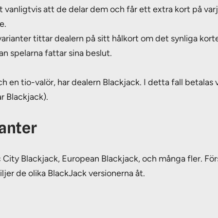
t vanligtvis att de delar dem och får ett extra kort på va
e.
arianter tittar dealern på sitt hålkort om det synliga korte
n spelarna fattar sina beslut.
h en tio-valör, har dealern Blackjack. I detta fall betalas 
r Blackjack).
ianter
c City Blackjack, European Blackjack, och många fler. För
jer de olika BlackJack versionerna åt.