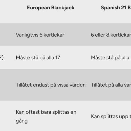
European Blackjack
Spanish 21 B
Vanligtvis 6 kortlekar
6 eller 8 kortlekar
7)
Måste stå på alla 17
Måste stå på alla 
Tillåtet endast på vissa värden
Tillåtet på alla v
Kan oftast bara splittas en
Kan splittas upp t
gång