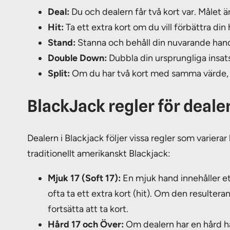
Deal:
Du och dealern får två kort var. Målet ä
Hit:
Ta ett extra kort om du vill förbättra din
Stand:
Stanna och behåll din nuvarande han
Double Down:
Dubbla din ursprungliga insats
Split:
Om du har två kort med samma värde, 
BlackJack regler för deale
Dealern i Blackjack följer vissa regler som varierar
traditionellt amerikanskt Blackjack:
Mjuk 17 (Soft 17):
En mjuk hand innehåller ett
ofta ta ett extra kort (hit). Om den resulter
fortsätta att ta kort.
Hård 17 och Över:
Om dealern har en hård han