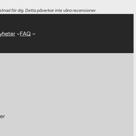
ostnad för dig. Detta påverkar inte våra recensioner.
yheter
FAQ
er