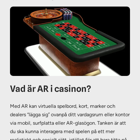
Vad är AR i casinon?
Med AR kan virtuella spelbord, kort, marker och
dealers “lägga sig” ovanpå ditt vardagsrum eller kontor
via mobil, surfplatta eller AR-glasögon. Tanken är att
du ska kunna interagera med spelen på ett mer
realistiskt och socialt sätt, istället för att bara titta på