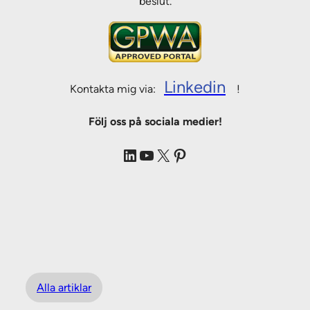
beslut.
Linkedin
Kontakta mig via:
!
Följ oss på sociala medier!
LinkedIn
YouTube
X
Pinterest
Alla artiklar