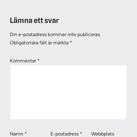
Lämna ett svar
Alternative:
Din e-postadress kommer inte publiceras.
Obligatoriska fält är märkta
*
Kommentar
*
Namn
*
E-postadress
*
Webbplats