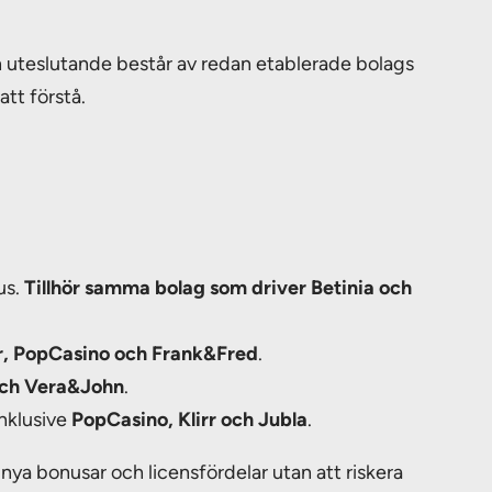
an uteslutande består av redan etablerade bolags
att förstå.
us.
Tillhör samma bolag som driver Betinia och
rr, PopCasino och Frank&Fred
.
och Vera&John
.
inklusive
PopCasino, Klirr och Jubla
.
e nya bonusar och licensfördelar utan att riskera