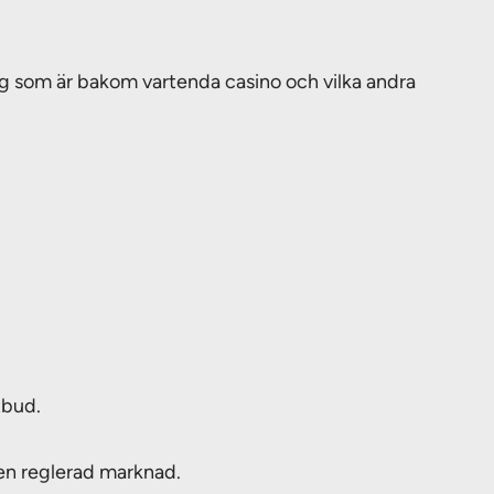
lag som är bakom vartenda casino och vilka andra
tbud.
 en reglerad marknad.