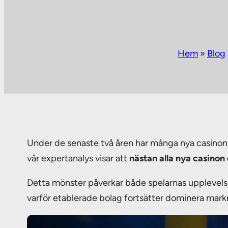
Hem
»
Blog
Under de senaste två åren har många nya casinon l
vår expertanalys visar att
nästan alla nya casinon 
Detta mönster påverkar både spelarnas upplevelse o
varför etablerade bolag fortsätter dominera mar