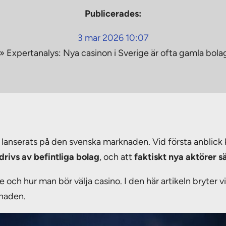
Publicerades:
3 mar 2026 10:07
»
Expertanalys: Nya casinon i Sverige är ofta gamla bola
anserats på den svenska marknaden. Vid första anblick k
drivs av befintliga bolag
, och att
faktiskt nya aktörer s
ch hur man bör välja casino. I den här artikeln bryter vi
knaden.