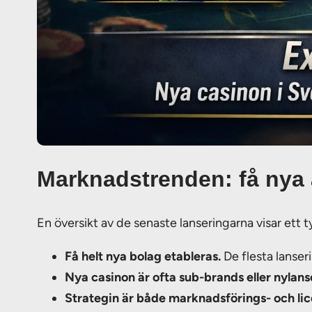
Marknadstrenden: få nya 
En översikt av de senaste lanseringarna visar ett 
Få helt nya bolag etableras.
De flesta lanse
Nya casinon är ofta sub-brands eller nylans
Strategin är både marknadsförings- och lic