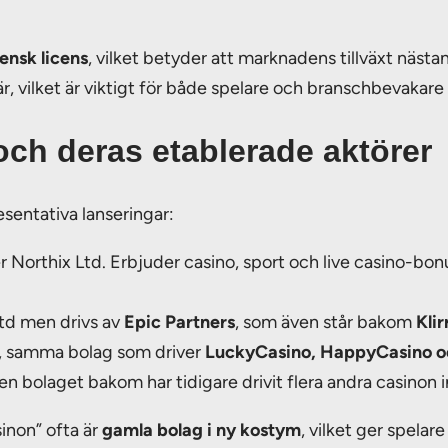
ensk licens
, vilket betyder att marknadens tillväxt näst
, vilket är viktigt för både spelare och branschbevakare 
ch deras etablerade aktörer
resentativa lanseringar:
 Northix Ltd. Erbjuder casino, sport och live casino-bon
td men drivs av
Epic Partners
, som även står bakom
Kli
d, samma bolag som driver
LuckyCasino, HappyCasino 
n bolaget bakom har tidigare drivit flera andra casinon 
sinon” ofta är
gamla bolag i ny kostym
, vilket ger spelar