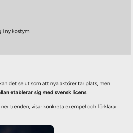
g i ny kostym
an det se ut som att nya aktörer tar plats, men
ällan etablerar sig med svensk licens
.
 ner trenden, visar konkreta exempel och förklarar