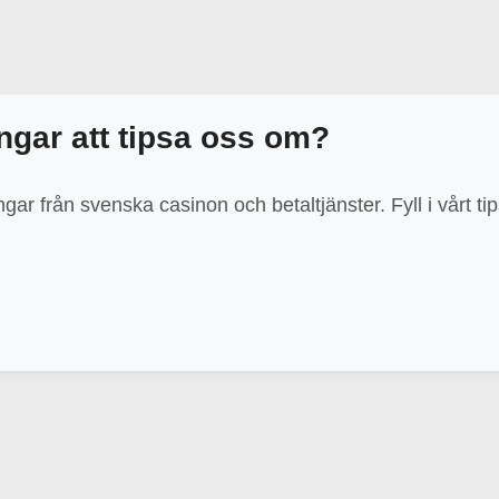
ingar att tipsa oss om?
gar från svenska casinon och betaltjänster. Fyll i vårt tipsf