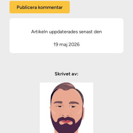
Artikeln uppdaterades senast den
19 maj 2026
Skrivet av: