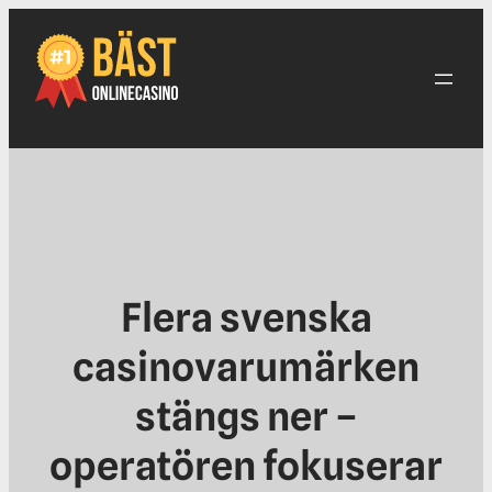
Flera svenska
casinovarumärken
stängs ner –
operatören fokuserar