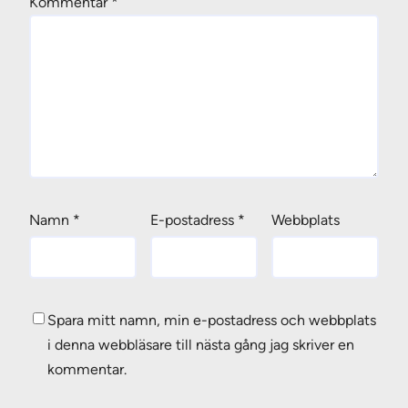
Kommentar
*
Namn
*
E-postadress
*
Webbplats
Spara mitt namn, min e-postadress och webbplats
i denna webbläsare till nästa gång jag skriver en
kommentar.