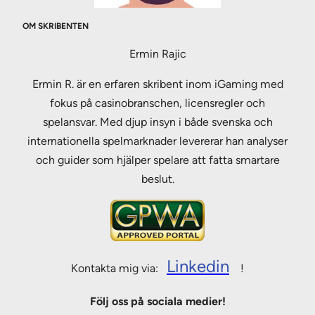
OM SKRIBENTEN
Ermin Rajic
Ermin R. är en erfaren skribent inom iGaming med
fokus på casinobranschen, licensregler och
spelansvar. Med djup insyn i både svenska och
internationella spelmarknader levererar han analyser
och guider som hjälper spelare att fatta smartare
beslut.
Linkedin
Kontakta mig via:
!
Följ oss på sociala medier!