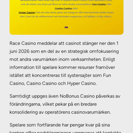
Race Casino meddelar att casinot stänger ner den 1
juni 2026 som en del av en strategisk omfokusering
mot andra varumärken inom verksamheten. Enligt
information till spelare kommer resurser framöver
istället att koncentreras till systersajter som Fun
Casino, Casino Casino och Hyper Casino.
Samtidigt uppges även NoBonus Casino påverkas av
förändringarna, vilket pekar på en bredare
konsolidering av operatörens casinovarumärken.
Spelare som fortfarande har pengar kvar på sina
konton efter nedstängningen uppmanas att kontakta