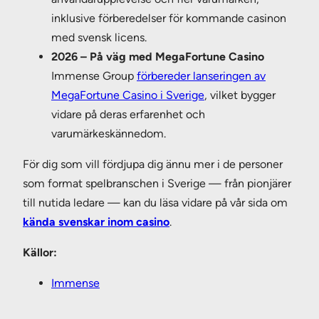
inklusive förberedelser för kommande casinon
med svensk licens.
2026 – På väg med MegaFortune Casino
Immense Group
förbereder lanseringen av
MegaFortune Casino i Sverige
, vilket bygger
vidare på deras erfarenhet och
varumärkeskännedom.
För dig som vill fördjupa dig ännu mer i de personer
som format spelbranschen i Sverige — från pionjärer
till nutida ledare — kan du läsa vidare på vår sida om
kända svenskar inom casino
.
Källor:
Immense