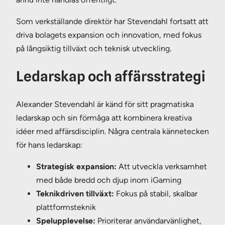
Som verkställande direktör har Stevendahl fortsatt att
driva bolagets expansion och innovation, med fokus
på långsiktig tillväxt och teknisk utveckling.
Ledarskap och affärsstrategi
Alexander Stevendahl är känd för sitt pragmatiska
ledarskap och sin förmåga att kombinera kreativa
idéer med affärsdisciplin. Några centrala kännetecken
för hans ledarskap:
Strategisk expansion:
Att utveckla verksamhet
med både bredd och djup inom iGaming
Teknikdriven tillväxt:
Fokus på stabil, skalbar
plattformsteknik
Spelupplevelse:
Prioriterar användarvänlighet,