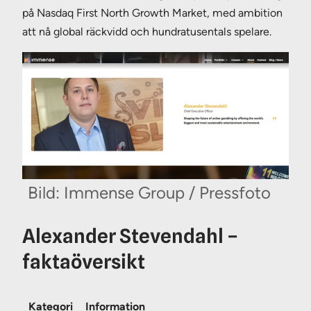
på Nasdaq First North Growth Market, med ambition
att nå global räckvidd och hundratusentals spelare.
Bild: Immense Group / Pressfoto
Alexander Stevendahl –
faktaöversikt
Kategori
Information