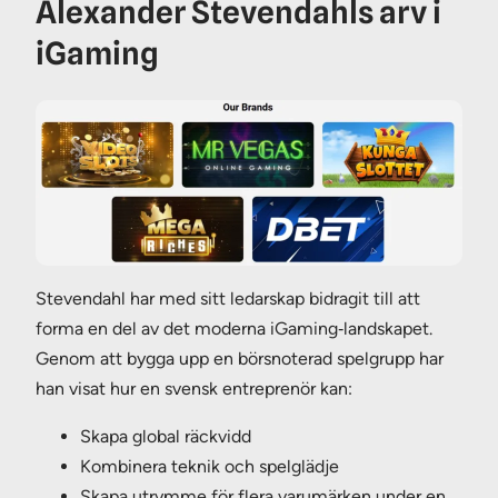
Alexander Stevendahls arv i
iGaming
Stevendahl har med sitt ledarskap bidragit till att
forma en del av det moderna iGaming‑landskapet.
Genom att bygga upp en börsnoterad spelgrupp har
han visat hur en svensk entreprenör kan:
Skapa global räckvidd
Kombinera teknik och spelglädje
Skapa utrymme för flera varumärken under en