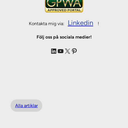
Linkedin
Kontakta mig via:
!
Följ oss på sociala medier!
LinkedIn
YouTube
X
Pinterest
Alla artiklar