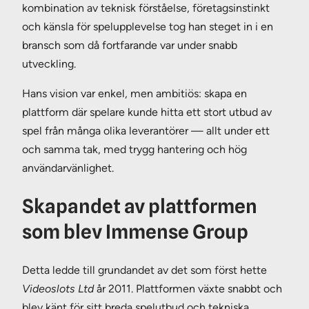
kombination av teknisk förståelse, företagsinstinkt
och känsla för spelupplevelse tog han steget in i en
bransch som då fortfarande var under snabb
utveckling.
Hans vision var enkel, men ambitiös: skapa en
plattform där spelare kunde hitta ett stort utbud av
spel från många olika leverantörer — allt under ett
och samma tak, med trygg hantering och hög
användarvänlighet.
Skapandet av plattformen
som blev Immense Group
Detta ledde till grundandet av det som först hette
Videoslots Ltd
år 2011. Plattformen växte snabbt och
blev känt för sitt breda spelutbud och tekniska