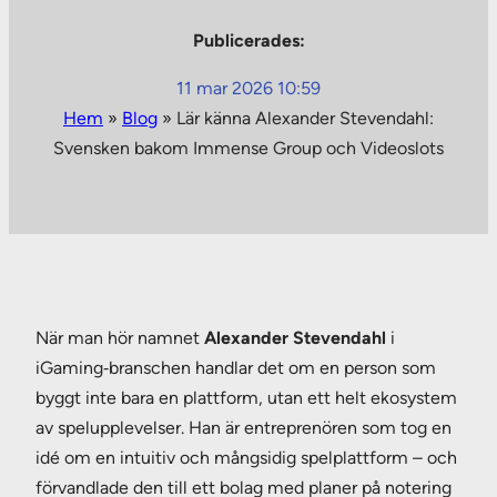
Publicerades:
11 mar 2026 10:59
Hem
»
Blog
»
Lär känna Alexander Stevendahl:
Svensken bakom Immense Group och Videoslots
När man hör namnet
Alexander Stevendahl
i
iGaming‑branschen handlar det om en person som
byggt inte bara en plattform, utan ett helt ekosystem
av spelupplevelser. Han är entreprenören som tog en
idé om en intuitiv och mångsidig spelplattform – och
förvandlade den till ett bolag med planer på notering