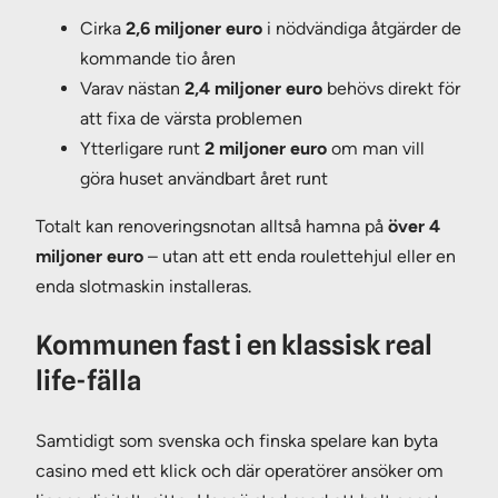
Cirka
2,6 miljoner euro
i nödvändiga åtgärder de
kommande tio åren
Varav nästan
2,4 miljoner euro
behövs direkt för
att fixa de värsta problemen
Ytterligare runt
2 miljoner euro
om man vill
göra huset användbart året runt
Totalt kan renoveringsnotan alltså hamna på
över 4
miljoner euro
– utan att ett enda roulettehjul eller en
enda slotmaskin installeras.
Kommunen fast i en klassisk real
life-fälla
Samtidigt som svenska och finska spelare kan byta
casino med ett klick och där operatörer ansöker om