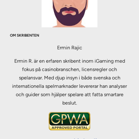
OM SKRIBENTEN
Ermin Rajic
Ermin R. är en erfaren skribent inom iGaming med
fokus på casinobranschen, licensregler och
spelansvar. Med djup insyn i både svenska och
internationella spelmarknader levererar han analyser
och guider som hjälper spelare att fatta smartare
beslut.