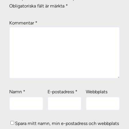
Obligatoriska fält är märkta
*
Kommentar
*
Namn
*
E-postadress
*
Webbplats
Spara mitt namn, min e-postadress och webbplats