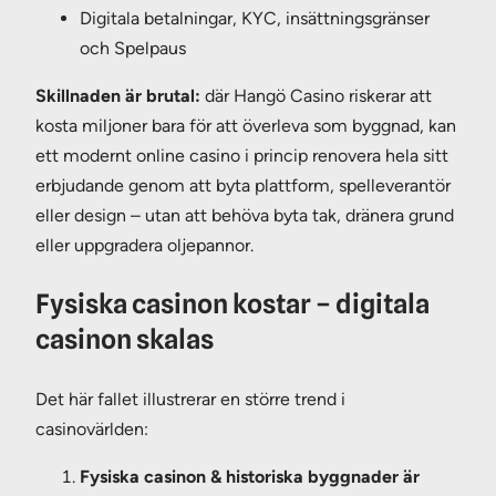
Digitala betalningar, KYC, insättningsgränser
och Spelpaus
Skillnaden är brutal:
där Hangö Casino riskerar att
kosta miljoner bara för att överleva som byggnad, kan
ett modernt online casino i princip renovera hela sitt
erbjudande genom att byta plattform, spelleverantör
eller design – utan att behöva byta tak, dränera grund
eller uppgradera oljepannor.
Fysiska casinon kostar – digitala
casinon skalas
Det här fallet illustrerar en större trend i
casinovärlden:
Fysiska casinon & historiska byggnader är