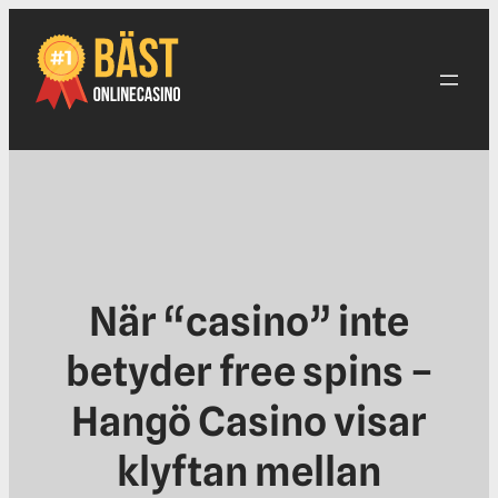
När “casino” inte
betyder free spins –
Hangö Casino visar
klyftan mellan