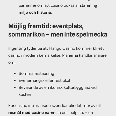
påminner om att casino också är
stämning,
miljö och historia
.
Möjlig framtid: eventplats,
sommarikon – men inte spelmecka
Ingenting tyder på att Hangö Casino kommer bli ett
casino i modern bemärkelse. Planerna handlar snarare
om:
Sommarrestaurang
Evenemangs- eller festlokal
Bevarande av en ikonisk kulturbyggnad vid
kusten
För casino intresserade svenskar blir det mer av ett
resmål med casino namn
än en spelplats – en