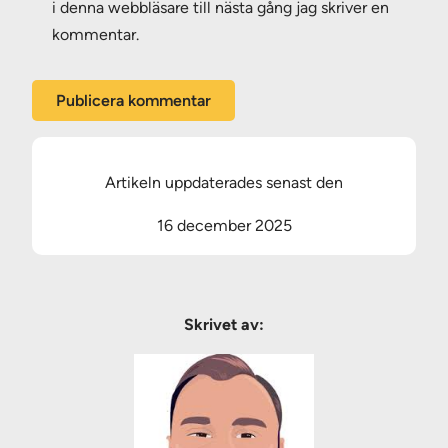
i denna webbläsare till nästa gång jag skriver en
kommentar.
Artikeln uppdaterades senast den
16 december 2025
Skrivet av: