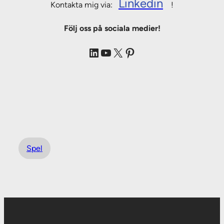
Linkedin
Kontakta mig via:
!
Följ oss på sociala medier!
LinkedIn
YouTube
X
Pinterest
Spel