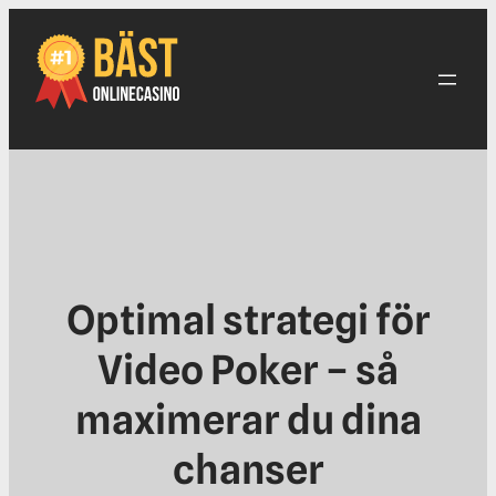
Optimal strategi för
Video Poker – så
maximerar du dina
chanser