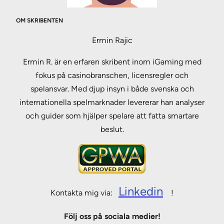
OM SKRIBENTEN
Ermin Rajic
Ermin R. är en erfaren skribent inom iGaming med
fokus på casinobranschen, licensregler och
spelansvar. Med djup insyn i både svenska och
internationella spelmarknader levererar han analyser
och guider som hjälper spelare att fatta smartare
beslut.
Linkedin
Kontakta mig via:
!
Följ oss på sociala medier!