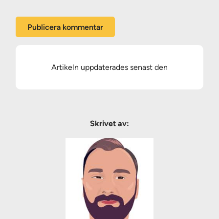
Artikeln uppdaterades senast den
Skrivet av: