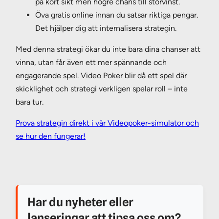
på kort sikt men högre chans till storvinst.
Öva gratis online innan du satsar riktiga pengar.
Det hjälper dig att internalisera strategin.
Med denna strategi ökar du inte bara dina chanser att
vinna, utan får även ett mer spännande och
engagerande spel. Video Poker blir då ett spel där
skicklighet och strategi verkligen spelar roll – inte
bara tur.
Prova strategin direkt i vår Videopoker-simulator och
se hur den fungerar!
Har du nyheter eller
lanseringar att tipsa oss om?