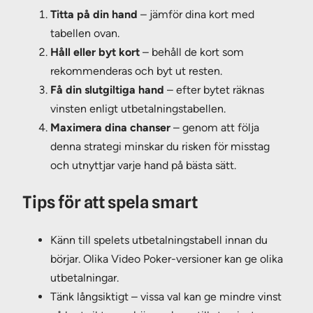
Titta på din hand
– jämför dina kort med
tabellen ovan.
Håll eller byt kort
– behåll de kort som
rekommenderas och byt ut resten.
Få din slutgiltiga hand
– efter bytet räknas
vinsten enligt utbetalningstabellen.
Maximera dina chanser
– genom att följa
denna strategi minskar du risken för misstag
och utnyttjar varje hand på bästa sätt.
Tips för att spela smart
Känn till spelets utbetalningstabell innan du
börjar. Olika Video Poker-versioner kan ge olika
utbetalningar.
Tänk långsiktigt – vissa val kan ge mindre vinst