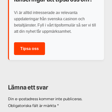
Vi är alltid intresserade av relevanta
uppdateringar från svenska casinon och
betaltjänster. Fyll i vårt tipsformulär så ser vi till
att din nyhet får uppmärksamhet.
Tipsa oss
Lämna ett svar
Alternative:
Din e-postadress kommer inte publiceras.
Obligatoriska fält är märkta
*