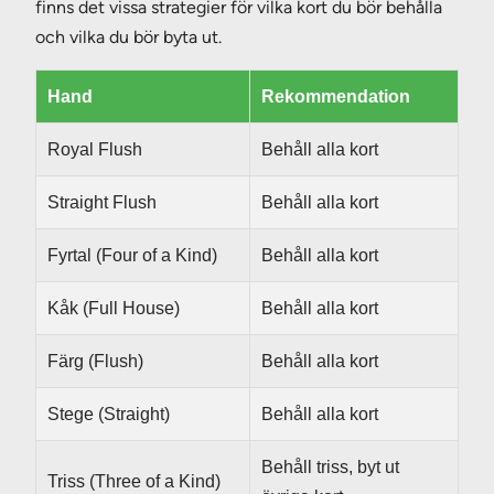
finns det vissa strategier för vilka kort du bör behålla
och vilka du bör byta ut.
Hand
Rekommendation
Royal Flush
Behåll alla kort
Straight Flush
Behåll alla kort
Fyrtal (Four of a Kind)
Behåll alla kort
Kåk (Full House)
Behåll alla kort
Färg (Flush)
Behåll alla kort
Stege (Straight)
Behåll alla kort
Behåll triss, byt ut
Triss (Three of a Kind)