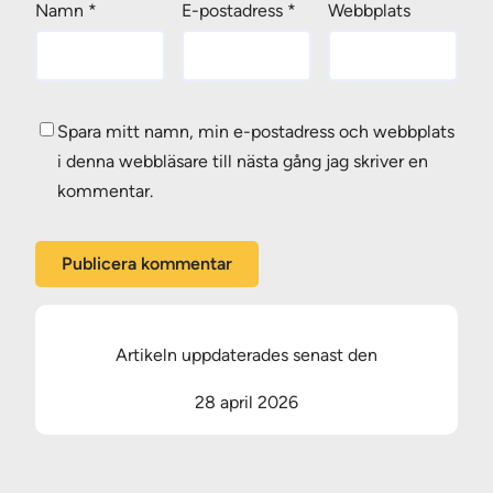
Namn
*
E-postadress
*
Webbplats
Spara mitt namn, min e-postadress och webbplats
i denna webbläsare till nästa gång jag skriver en
kommentar.
Artikeln uppdaterades senast den
28 april 2026