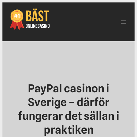
PayPal casinon i
Sverige – därför
fungerar det sällan i
praktiken