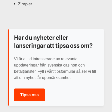
Zimpler
Har du nyheter eller
lanseringar att tipsa oss om?
Vi är alltid intresserade av relevanta
uppdateringar från svenska casinon och
betaltjänster. Fyll i vårt tipsformulär så ser vi till
att din nyhet får uppmärksamhet.
Tipsa oss