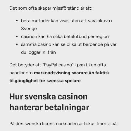
Det som ofta skapar missförstånd är att:
betalmetoder kan visas utan att vara aktiva i
Sverige
casinon kan ha olika betalutbud per region
samma casino kan se olika ut beroende på var
du loggar in ifrån
Det betyder att “PayPal casino” i praktiken ofta
handlar om
marknadsvisning snarare än faktisk
tillgänglighet för svenska spelare
.
Hur svenska casinon
hanterar betalningar
På den svenska licensmarknaden är fokus främst på: