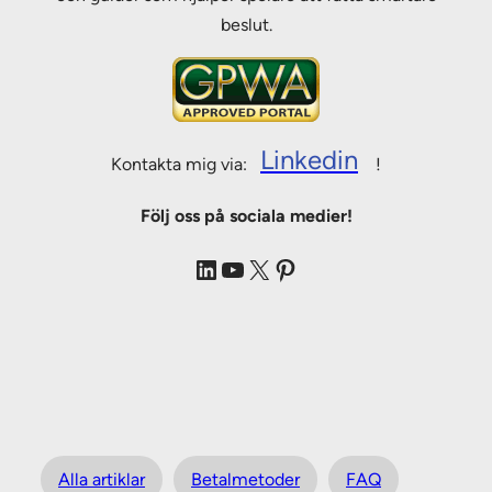
beslut.
Linkedin
Kontakta mig via:
!
Följ oss på sociala medier!
LinkedIn
YouTube
X
Pinterest
Alla artiklar
Betalmetoder
FAQ