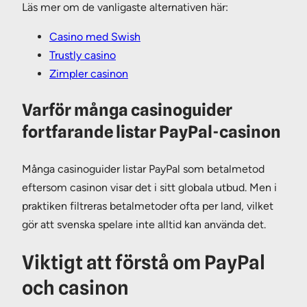
Läs mer om de vanligaste alternativen här:
Casino med Swish
Trustly casino
Zimpler casinon
Varför många casinoguider
fortfarande listar PayPal-casinon
Många casinoguider listar PayPal som betalmetod
eftersom casinon visar det i sitt globala utbud. Men i
praktiken filtreras betalmetoder ofta per land, vilket
gör att svenska spelare inte alltid kan använda det.
Viktigt att förstå om PayPal
och casinon