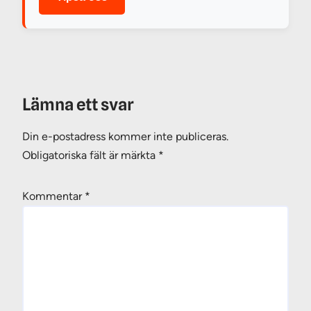
Lämna ett svar
Alternative:
Din e-postadress kommer inte publiceras.
Obligatoriska fält är märkta
*
Kommentar
*