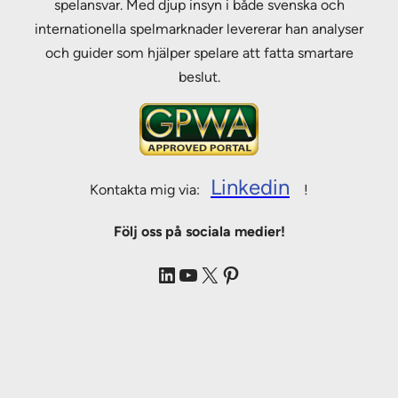
spelansvar. Med djup insyn i både svenska och
internationella spelmarknader levererar han analyser
och guider som hjälper spelare att fatta smartare
beslut.
Linkedin
Kontakta mig via:
!
Följ oss på sociala medier!
LinkedIn
YouTube
X
Pinterest