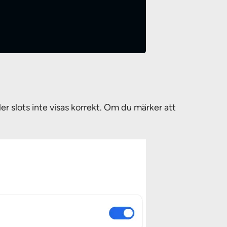
er slots inte visas korrekt. Om du märker att