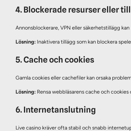
4. Blockerade resurser eller til
Annonsblockerare, VPN eller säkerhetstillägg kan i
Lösning:
Inaktivera tillägg som kan blockera spele
5. Cache och cookies
Gamla cookies eller cachefiler kan orsaka problem
Lösning:
Rensa webbläsarens cache och cookies o
6. Internetanslutning
Live casino kräver ofta stabil och snabb internetu