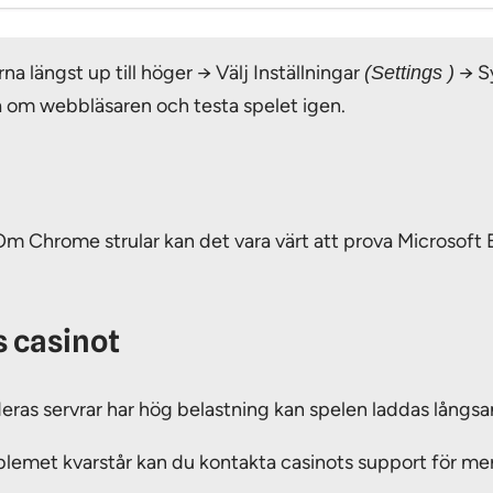
a längst up till höger → Välj Inställningar
→ S
(Settings )
a om webbläsaren och testa spelet igen.
Om Chrome strular kan det vara värt att prova Microsoft 
s casinot
eras servrar har hög belastning kan spelen laddas långsamt
lemet kvarstår kan du kontakta casinots support för mer