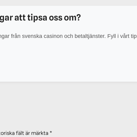
gar att tipsa oss om?
gar från svenska casinon och betaltjänster. Fyll i vårt tipsf
oriska fält är märkta
*