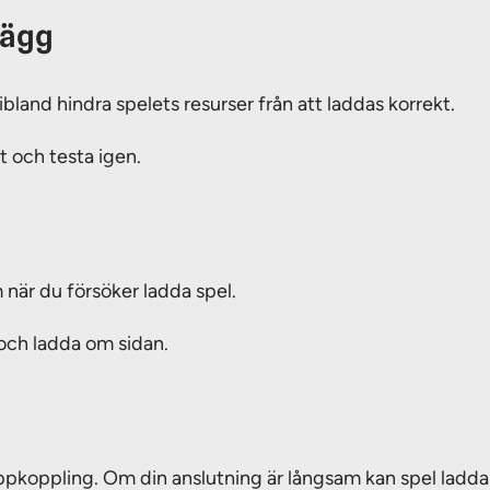
lägg
bland hindra spelets resurser från att laddas korrekt.
t och testa igen.
 när du försöker ladda spel.
ch ladda om sidan.
ppkoppling. Om din anslutning är långsam kan spel ladda l