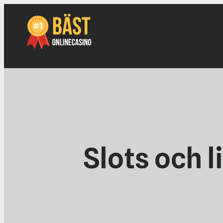
Slots och l