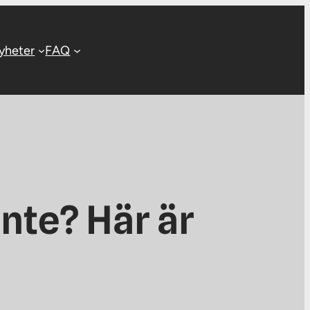
yheter
FAQ
inte? Här är