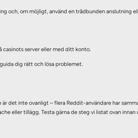
ling och, om möjligt, använd en trådbunden anslutning el
casinots server eller med ditt konto.
guida dig rätt och lösa problemet.
me är det inte ovanligt – flera Reddit-användare har sam
he eller tillägg. Testa gärna de steg vi listat ovan innan