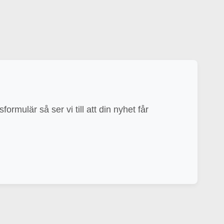
ormulär så ser vi till att din nyhet får