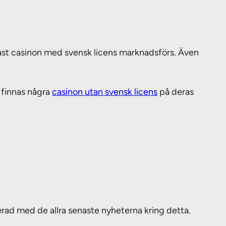
ndast casinon med svensk licens marknadsförs. Även
 finnas några
casinon utan svensk licens
på deras
erad med de allra senaste nyheterna kring detta.