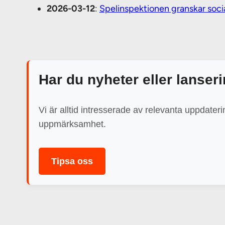
2026-03-12
:
Spelinspektionen granskar socia
Har du nyheter eller lanser
Vi är alltid intresserade av relevanta uppdaterin
uppmärksamhet.
Tipsa oss