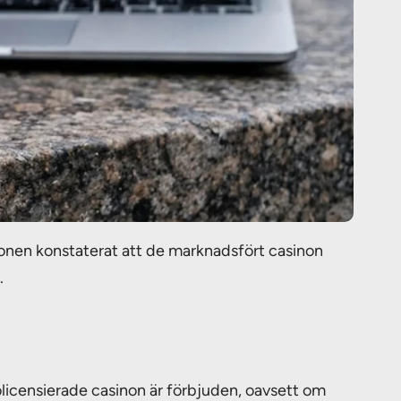
ionen konstaterat att de marknadsfört casinon
.
olicensierade casinon är förbjuden, oavsett om