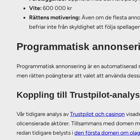
Vite:
600 000 kr
Rättens motivering:
Även om de flesta annon
befriar inte från skyldighet att följa spellagen
Programmatisk annonseri
Programmatisk annonsering är en automatiserad meto
men rätten poängterar att valet att använda dess
Koppling till Trustpilot-analy
Vår tidigare analys av
Trustpilot och casinon
visade
olicensierade aktörer. Tillsammans med domen m
redan tidigare belysts i
den första domen om olagli