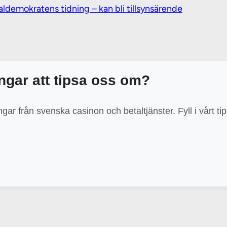
ldemokratens tidning – kan bli tillsynsärende
ingar att tipsa oss om?
gar från svenska casinon och betaltjänster. Fyll i vårt tipsf