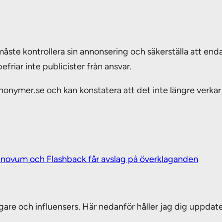
 måste kontrollera sin annonsering och säkerställa att e
riar inte publicister från ansvar.
nonymer.se och kan konstatera att det inte längre verkar
Sinovum och Flashback får avslag på överklaganden
ägare och influensers. Här nedanför håller jag dig uppdat