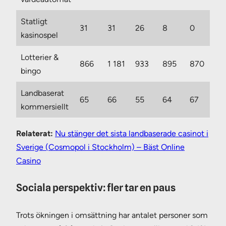
Statligt
31
31
26
8
0
kasinospel
Lotterier &
866
1 181
933
895
870
bingo
Landbaserat
65
66
55
64
67
kommersiellt
Relaterat:
Nu stänger det sista landbaserade casinot i
Sverige (Cosmopol i Stockholm) – Bäst Online
Casino
Sociala perspektiv: fler tar en paus
Trots ökningen i omsättning har antalet personer som