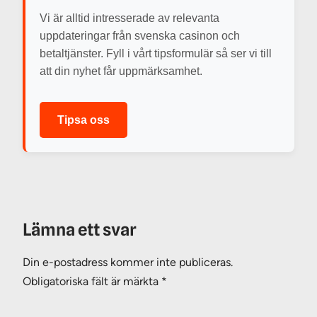
Vi är alltid intresserade av relevanta
uppdateringar från svenska casinon och
betaltjänster. Fyll i vårt tipsformulär så ser vi till
att din nyhet får uppmärksamhet.
Tipsa oss
Lämna ett svar
Alternative:
Din e-postadress kommer inte publiceras.
Obligatoriska fält är märkta
*