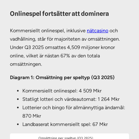
Onlinespel fortsätter att dominera
Kommersiellt onlinespel, inklusive
nätcasino
och
vadhållning, står för majoriteten av omsättningen.
Under Q3 2025 omsattes 4,509 miljoner kronor
online, vilket är nästan 67% av den totala
omsättningen.
Diagram 1: Omsättning per speltyp (Q3 2025)
Kommersiellt onlinespel: 4 509 Mkr
Statligt lotteri och värdeautomat: 1 264 Mkr
Lotterier och bingo för allmännyttiga ändamål:
870 Mkr
Landbaserat kommersiellt spel: 67 Mkr