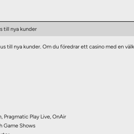
 till nya kunder
us till nya kunder. Om du föredrar ett casino med en v
, Pragmatic Play Live, OnAir
och Game Shows