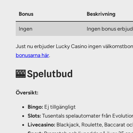
Bonus
Beskrivning
Ingen
Ingen bonus erbjuds
Just nu erbjuder Lucky Casino ingen välkomstbon
bonusarna här
.
🎰 Spelutbud
Översikt:
Bingo:
Ej tillgängligt
Slots:
Tusentals spelautomater från Evolution
Livecasino:
Blackjack, Roulette, Baccarat 