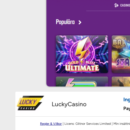
In
LuckyCasino
Pa
Regler & Villkor
|
Licens: Glitnor Services Limited | Min insättni