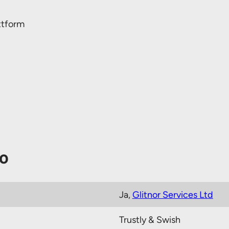
ttform
no
Ja,
Glitnor Services Ltd
Trustly & Swish