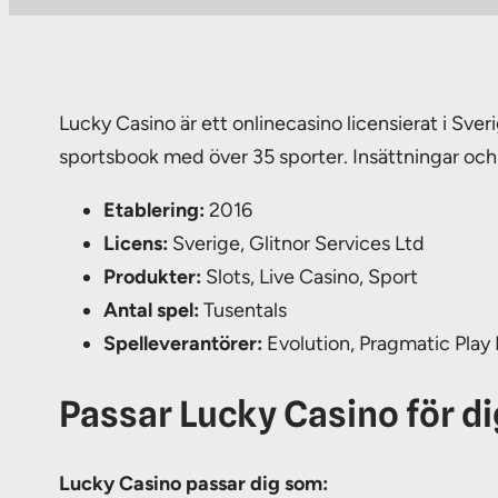
Lucky Casino är ett onlinecasino licensierat i Sve
sportsbook med över 35 sporter. Insättningar och 
Etablering:
2016
Licens:
Sverige, Glitnor Services Ltd
Produkter:
Slots, Live Casino, Sport
Antal spel:
Tusentals
Spelleverantörer:
Evolution, Pragmatic Play 
Passar Lucky Casino för di
Lucky Casino passar dig som: