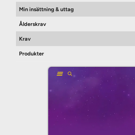
Min insättning & uttag
Ålderskrav
Krav
Produkter