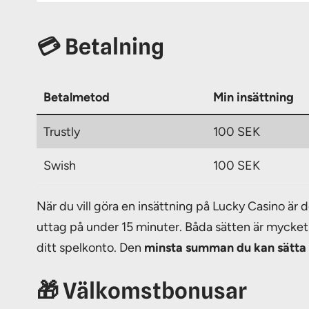
💳 Betalning
Betalmetod
Min insättning
Trustly
100 SEK
Swish
100 SEK
När du vill göra en insättning på Lucky Casino är
uttag på under 15 minuter. Båda sätten är mycket 
ditt spelkonto. Den
minsta summan du kan sätta in
🎁 Välkomstbonusar