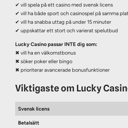
✔ vill spela på ett casino med svensk licens
✔ vill ha både sport och casinospel på samma pla
✔ vill ha snabba uttag på under 15 minuter
✔ uppskattar ett stort och varierat spelutbud
Lucky Casino passar INTE dig som:
✖ vill ha en välkomstbonus
✖ söker poker eller bingo
✖ prioriterar avancerade bonusfunktioner
Viktigaste om Lucky Casi
Svensk licens
Betalsätt