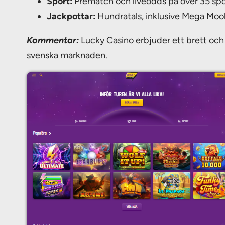
Sport:
Prematch och liveodds på över 35 spo
Jackpottar:
Hundratals, inklusive Mega Moo
Kommentar:
Lucky Casino erbjuder ett brett och 
svenska marknaden.